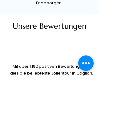
Ende sorgen.
Unsere Bewertungen
Mit über 1.192 positiven Bewertungen ist
dies die beliebteste Jollentour in Cagliari.
5/5
Unsere Aktivitäten wurden auf TripAdvisor
hervorragend bewertet.
5/5