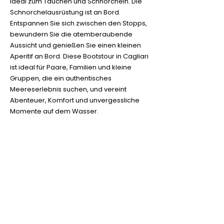
ideal zum Tauchen und Schnorcheln. Die
Schnorchelausrüstung ist an Bord.
Entspannen Sie sich zwischen den Stopps,
bewundern Sie die atemberaubende
Aussicht und genießen Sie einen kleinen
Aperitif an Bord. Diese Bootstour in Cagliari
ist ideal für Paare, Familien und kleine
Gruppen, die ein authentisches
Meereserlebnis suchen, und vereint
Abenteuer, Komfort und unvergessliche
Momente auf dem Wasser.
Duration: 3 hours
We will analyze the weather forecast to
ensure the best service in complete
safety.