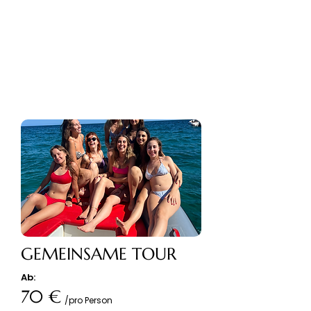
We will analyze the weather forecast to
ensure the best service in complete
safety.
GEMEINSAME TOUR
Ab:
70 €
/pro Person