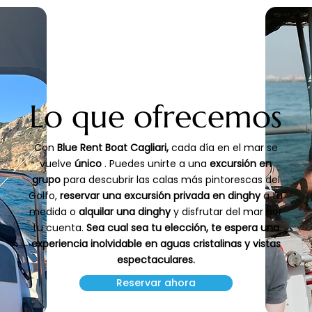
Lo que ofrecemos
Con
Blue Rent Boat Cagliari,
cada día en el mar se
vuelve
único
. Puedes unirte a una
excursión en
grupo
para descubrir las calas más pintorescas del
Golfo,
reservar una excursión privada en dinghy
a tu
medida o
alquilar una dinghy
y disfrutar del mar por
tu cuenta.
Sea cual sea tu elección, te espera una
experiencia inolvidable en aguas cristalinas y vistas
espectaculares.
Reservar ahora