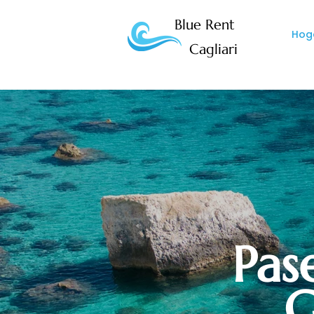
Blue Rent
Hog
Cagliari
Pas
G