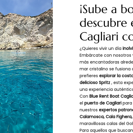
¡Sube a b
descubre 
Cagliari c
¿Quieres vivir un día
inolv
Embárcate con nosotros y
más encantadoras alrede
mar cristalino se fusiona 
prefieres
explorar la cost
delicioso Spritz
, esta exp
una experiencia auténtic
Con
Blue Rent Boat Caglia
el
puerto de Cagliari
para 
nuestros
expertos patron
Calamosca, Cala Fighera, 
maravillosas calas del Gol
Para aquellos que buscan