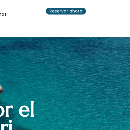
Reservar ahora
nos
Blog
Progetti
r el
ri