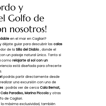
ordo y
el Golfo de
on nosotros!
idable
en el mar en Cagliari?
 déjate guiar para descubrir las
calas
dor de la
Silla del Diablo
, donde el
con un paisaje natural único. Tanto si
a
como
relajarte al sol con un
eriencia está diseñada para ofrecerte
a.
ri
podrás partir directamente desde
realizar una excursión con uno de
es
: podrás ver de cerca
Cala Bernat,
Cala Paradiso, Marina Piccola
y otras
fo de Cagliari.
 la máxima exclusividad, también