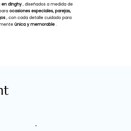
s en dinghy
, diseñados a medida de
 para
ocasiones especiales, parejas,
gos
, con cada detalle cuidado para
lmente
única y memorable
.
nt