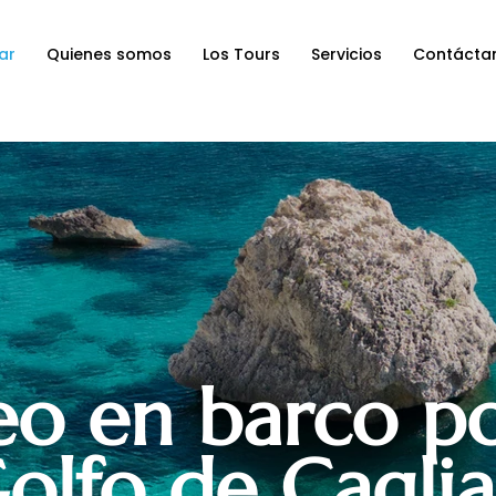
ar
Quienes somos
Los Tours
Servicios
Contácta
eo en barco po
olfo de Caglia