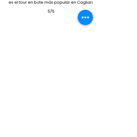
es el tour en bote más popular en Cagliari.
5/5
Excelentes críticas de nuestras
actividades en Tripadvisor.
5/5
Matteo es una persona muy enérgica
que nos mostró la belleza del mar. El
clima, el ambiente y la música fueron
realmente hermosos. Su capacidad
para resolver problemas es excepcional.
¡No dudes en probar este tour con