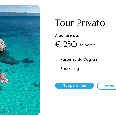
Tour Privato
A partire da:
€ 250
/a barca
Partenza da Cagliari
Snorkeling
Scopri di più
Preno