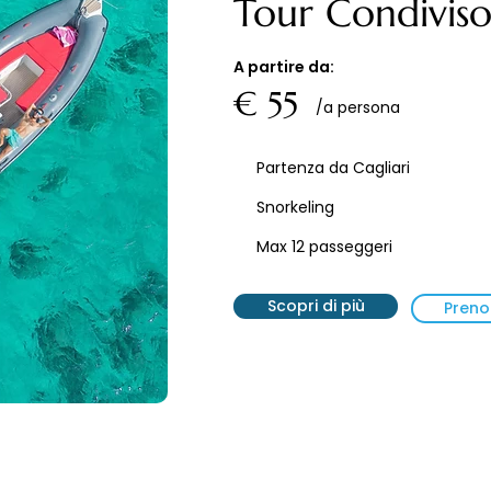
Tour Condivis
A partire da:
€ 55
/a persona
Partenza da Cagliari
Snorkeling
Max 12 passeggeri
Scopri di più
Preno