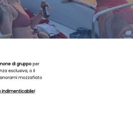
mone di gruppo
per
za esclusiva, o il
 panorami mozzafiato
a indimenticabile!