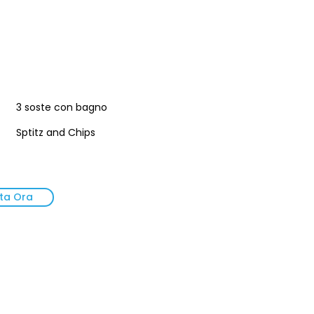
o
3 soste con bagno
Sptitz and Chips
ta Ora