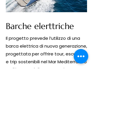
Barche elerttriche
Il progetto prevede l’utilizzo di una
barca elettrica di nuova generazione,
progettata per offrire tour, escursioni
e trip sostenibili nel Mar Mediterraneo
e all’interno delle aree marine
protette. Grazie al sistema di
propulsione 100% elettrico,
l’imbarcazione garantisce una
navigazione silenziosa, a zero
emissioni e con un impatto minimo
sugli ecosistemi marini. La barca
elettrica rappresenta una soluzione