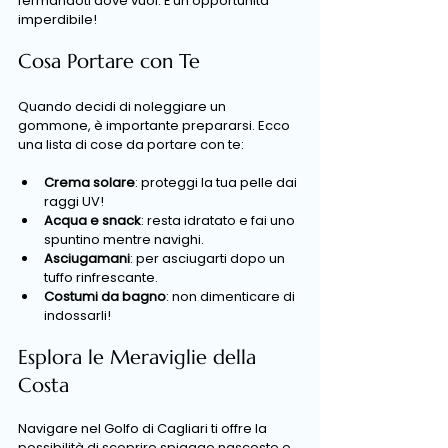
fermandoti dove vuoi. È un'opportunità 
imperdibile!
Cosa Portare con Te
Quando decidi di noleggiare un 
gommone, è importante prepararsi. Ecco 
una lista di cose da portare con te:
Crema solare
: proteggi la tua pelle dai 
raggi UV!
Acqua e snack
: resta idratato e fai uno 
spuntino mentre navighi.
Asciugamani
: per asciugarti dopo un 
tuffo rinfrescante.
Costumi da bagno
: non dimenticare di 
indossarli!
Esplora le Meraviglie della 
Costa
Navigare nel Golfo di Cagliari ti offre la 
possibilità di scoprire spiagge nascoste e 