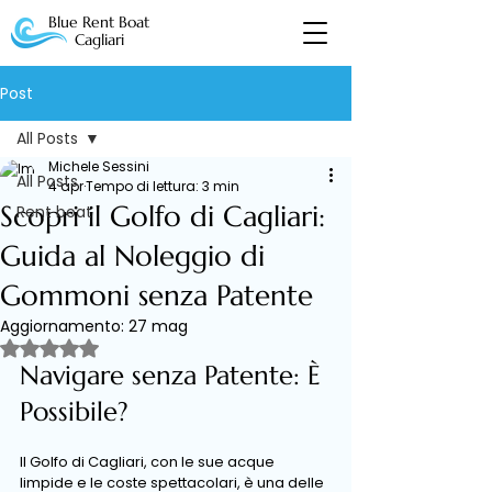
Blue Rent Boat
Cagliari
Post
All Posts
Michele Sessini
All Posts
4 apr
Tempo di lettura: 3 min
Scopri il Golfo di Cagliari:
Rent boat
Guida al Noleggio di
Gommoni senza Patente
Aggiornamento:
27 mag
Valutazione NaN stelle su 5.
Navigare senza Patente: È 
Possibile?
Il Golfo di Cagliari, con le sue acque 
limpide e le coste spettacolari, è una delle 